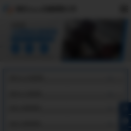
潍坊16mn无缝钢管公司
潍坊16mn无缝钢管
潍坊40cr无缝钢管
潍坊20#精密钢管
潍坊45#精密钢管