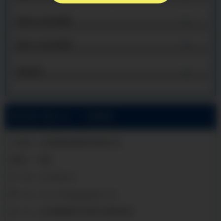
潍坊大口径无缝管
潍坊小口径无缝管
查看更多
当前位置:
潍坊16mn无缝钢管公司
>
潍坊联系我们
公司名：山东鼎奥金属材料有限公司
联系人：张总
手 机：13370968139
网 址：www.wufenggangguanj.com
地 址：山东省聊城市开发区兴隆市场内